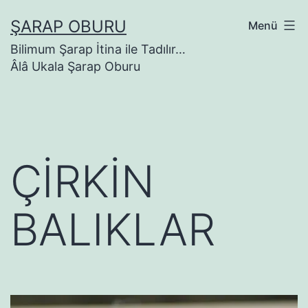
İçeriğe
ŞARAP OBURU
Menü
geç
Bilimum Şarap İtina ile Tadılır…
Âlâ Ukala Şarap Oburu
ÇİRKİN
BALIKLAR