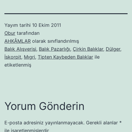
Yayım tarihi
10 Ekim 2011
Obur
tarafından
AHKÂMLAR
olarak sınıflandırılmış
Balık Alışverişi
,
Balık Pazarlığı
,
Çirkin Balıklar
,
Dülger
,
İskorpit
,
Mıgri
,
Tipten Kaybeden Balıklar
ile
etiketlenmiş
Yorum Gönderin
E-posta adresiniz yayınlanmayacak.
Gerekli alanlar
*
ile işaretlenmişlerdir