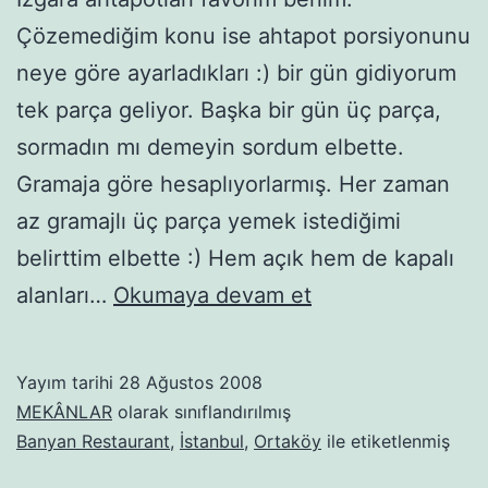
Çözemediğim konu ise ahtapot porsiyonunu
neye göre ayarladıkları :) bir gün gidiyorum
tek parça geliyor. Başka bir gün üç parça,
sormadın mı demeyin sordum elbette.
Gramaja göre hesaplıyorlarmış. Her zaman
az gramajlı üç parça yemek istediğimi
belirttim elbette :) Hem açık hem de kapalı
BANYAN
alanları…
Okumaya devam et
RESTORAN
Yayım tarihi
28 Ağustos 2008
MEKÂNLAR
olarak sınıflandırılmış
Banyan Restaurant
,
İstanbul
,
Ortaköy
ile etiketlenmiş