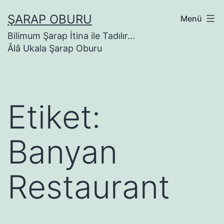
İçeriğe
ŞARAP OBURU
Menü
geç
Bilimum Şarap İtina ile Tadılır…
Âlâ Ukala Şarap Oburu
Etiket:
Banyan
Restaurant