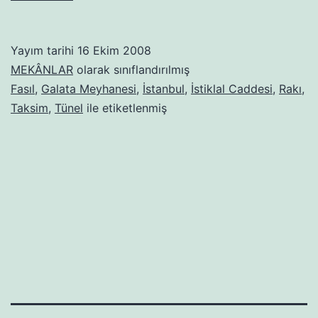
MEYHANESI
Yayım tarihi
16 Ekim 2008
MEKÂNLAR
olarak sınıflandırılmış
Fasıl
,
Galata Meyhanesi
,
İstanbul
,
İstiklal Caddesi
,
Rakı
,
Taksim
,
Tünel
ile etiketlenmiş