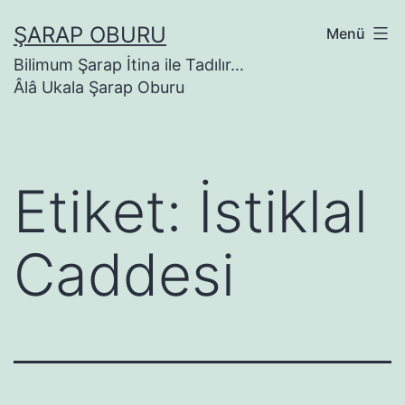
İçeriğe
ŞARAP OBURU
Menü
geç
Bilimum Şarap İtina ile Tadılır…
Âlâ Ukala Şarap Oburu
Etiket:
İstiklal
Caddesi