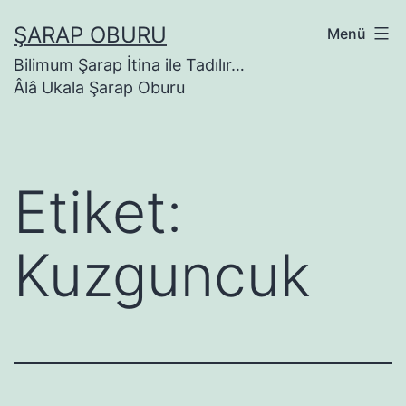
İçeriğe
ŞARAP OBURU
Menü
geç
Bilimum Şarap İtina ile Tadılır…
Âlâ Ukala Şarap Oburu
Etiket:
Kuzguncuk