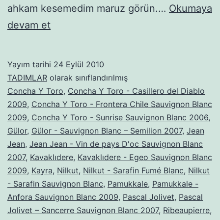
ahkam kesemedim maruz görün.…
Okumaya
ANATOLIAN
devam et
VINEYARDS
–
Yayım tarihi
24 Eylül 2010
SAUVIGNON
TADIMLAR
olarak sınıflandırılmış
BLANC
Concha Y Toro
,
Concha Y Toro - Casillero del Diablo
2009
,
Concha Y Toro - Frontera Chile Sauvignon Blanc
TADIMI
2009
,
Concha Y Toro - Sunrise Sauvignon Blanc 2006
,
Gülor
,
Gülor - Sauvignon Blanc – Semilion 2007
,
Jean
Jean
,
Jean Jean - Vin de pays D'oc Sauvignon Blanc
2007
,
Kavaklıdere
,
Kavaklıdere - Egeo Sauvignon Blanc
2009
,
Kayra
,
Nilkut
,
Nilkut - Sarafin Fumé Blanc
,
Nilkut
- Sarafin Sauvignon Blanc
,
Pamukkale
,
Pamukkale -
Anfora Sauvignon Blanc 2009
,
Pascal Jolivet
,
Pascal
Jolivet – Sancerre Sauvignon Blanc 2007
,
Ribeaupierre
,