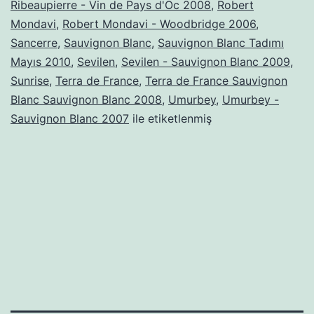
Ribeaupierre - Vin de Pays d'Oc 2008
,
Robert
Mondavi
,
Robert Mondavi - Woodbridge 2006
,
Sancerre
,
Sauvignon Blanc
,
Sauvignon Blanc Tadımı
Mayıs 2010
,
Sevilen
,
Sevilen - Sauvignon Blanc 2009
,
Sunrise
,
Terra de France
,
Terra de France Sauvignon
Blanc Sauvignon Blanc 2008
,
Umurbey
,
Umurbey -
Sauvignon Blanc 2007
ile etiketlenmiş