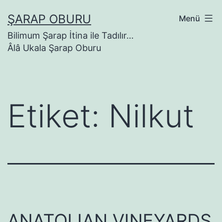
İçeriğe
ŞARAP OBURU
Menü
geç
Bilimum Şarap İtina ile Tadılır…
Âlâ Ukala Şarap Oburu
Etiket:
Nilkut
ANATOLIAN VINEYARDS